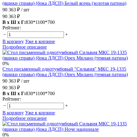
(ящики справа) (бока ЛДСП) Белый ясень (золотая патина)
90 363 ₽
/ шт
90 363 ₽
В х Ш х Г:
830*1100*700
Рейтинг:
−
+
В корзину
Уже в корзине
Подробное описание
0%
Стол письменный однотумбовый "Сильвия" МКС 19-1335
(ящики справа) (бока ЛДСП) Орех Милано (темная патина)
90 363 ₽
/ шт
90 363 ₽
В х Ш х Г:
830*1100*700
Рейтинг:
−
+
В корзину
Уже в корзине
Подробное описание
0%