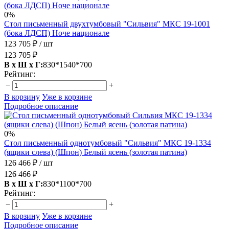
0%
Стол письменный двухтумбовый "Сильвия" МКС 19-1001
(бока ЛДСП) Ноче национале
123 705 ₽
/ шт
123 705 ₽
В х Ш х Г:
830*1540*700
Рейтинг:
−
+
В корзину
Уже в корзине
Подробное описание
0%
Стол письменный однотумбовый "Сильвия" МКС 19-1334
(ящики слева) (Шпон) Белый ясень (золотая патина)
126 466 ₽
/ шт
126 466 ₽
В х Ш х Г:
830*1100*700
Рейтинг:
−
+
В корзину
Уже в корзине
Подробное описание