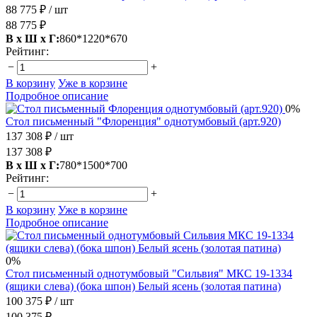
88 775 ₽
/ шт
88 775 ₽
В х Ш х Г:
860*1220*670
Рейтинг:
−
+
В корзину
Уже в корзине
Подробное описание
0%
Стол письменный "Флоренция" однотумбовый (арт.920)
137 308 ₽
/ шт
137 308 ₽
В х Ш х Г:
780*1500*700
Рейтинг:
−
+
В корзину
Уже в корзине
Подробное описание
0%
Стол письменный однотумбовый "Сильвия" МКС 19-1334
(ящики слева) (бока шпон) Белый ясень (золотая патина)
100 375 ₽
/ шт
100 375 ₽