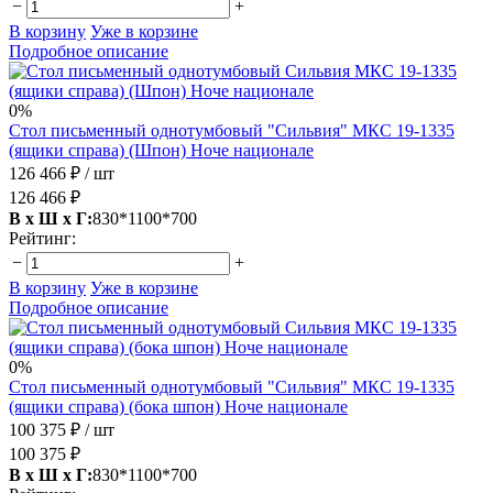
−
+
В корзину
Уже в корзине
Подробное описание
0%
Стол письменный однотумбовый "Сильвия" МКС 19-1335
(ящики справа) (Шпон) Ноче национале
126 466 ₽
/ шт
126 466 ₽
В х Ш х Г:
830*1100*700
Рейтинг:
−
+
В корзину
Уже в корзине
Подробное описание
0%
Стол письменный однотумбовый "Сильвия" МКС 19-1335
(ящики справа) (бока шпон) Ноче национале
100 375 ₽
/ шт
100 375 ₽
В х Ш х Г:
830*1100*700