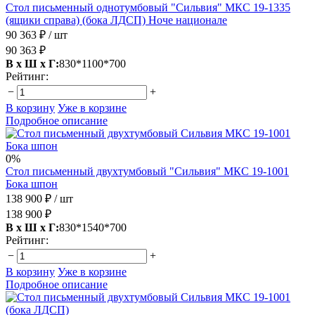
Стол письменный однотумбовый "Сильвия" МКС 19-1335
(ящики справа) (бока ЛДСП) Ноче национале
90 363 ₽
/ шт
90 363 ₽
В х Ш х Г:
830*1100*700
Рейтинг:
−
+
В корзину
Уже в корзине
Подробное описание
0%
Стол письменный двухтумбовый "Сильвия" МКС 19-1001
Бока шпон
138 900 ₽
/ шт
138 900 ₽
В х Ш х Г:
830*1540*700
Рейтинг:
−
+
В корзину
Уже в корзине
Подробное описание