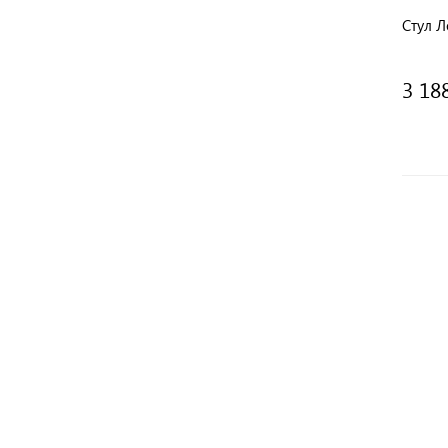
Стул Л
3 18