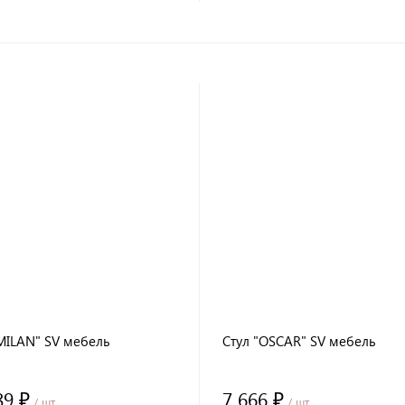
MILAN" SV мебель
Стул "OSCAR" SV мебель
89 ₽
7 666 ₽
/ шт
/ шт