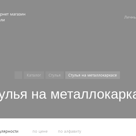
рнет магазин
Личны
ели
Каталог
Стулья
Стулья на металлокаркасе
улья на металлокарк
улярности
по цене
по алфавиту