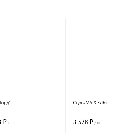
Лорд"
Стул «МАРСЕЛЬ»
8 ₽
3 578 ₽
/ шт
/ шт