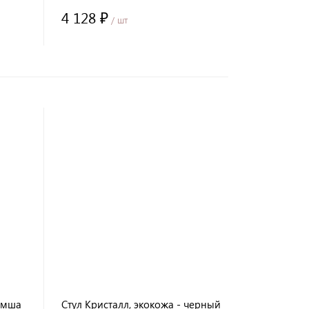
4 128 ₽
/ шт
амша
Стул Кристалл, экокожа - черный