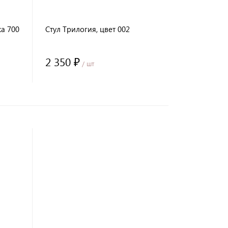
жа 700
Стул Трилогия, цвет 002
2 350 ₽
/ шт