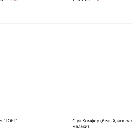
т "LOFT"
Стул Комфорт,белый, иск. за
малахит