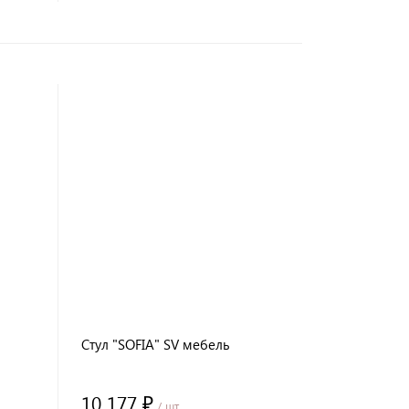
Стул "SOFIA" SV мебель
10 177 ₽
/ шт