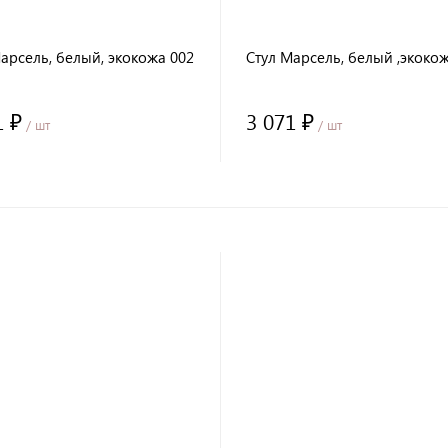
арсель, белый, экокожа 002
Стул Марсель, белый ,экоко
1 ₽
3 071 ₽
/ шт
/ шт