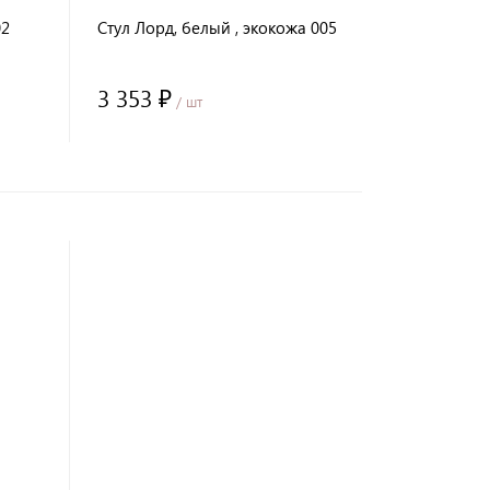
02
Стул Лорд, белый , экокожа 005
3 353 ₽
/ шт