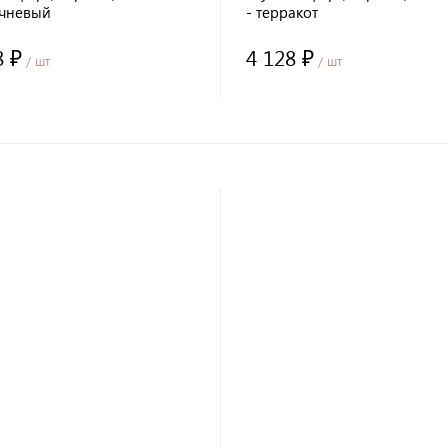
ичневый
- терракот
8 ₽
4 128 ₽
/ шт
/ шт