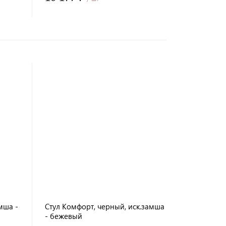
мша -
Стул Комфорт, черный, иск.замша
- бежевый