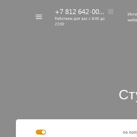
+7 812 642-00-92
Инте
Например,
Работаем для вас с 8:00 до
меб
22:00
кровать
Найти
везде
Ст
по поп