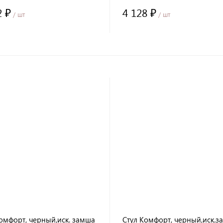
2 ₽
4 128 ₽
/ шт
/ шт
омфорт, черный,иск. замша
Стул Комфорт, черный,иск.з