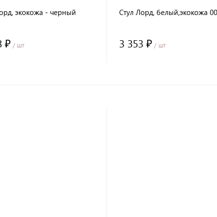
орд, экокожа - черный
Стул Лорд, белый,экокожа 0
8 ₽
3 353 ₽
/ шт
/ шт