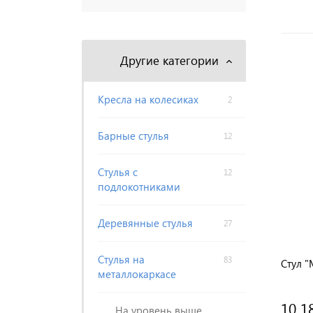
Другие категории
Кресла на колесиках
2
Барные стулья
12
Стулья с
12
подлокотниками
Деревянные стулья
27
Стулья на
83
Стул "
металлокаркасе
10 1
На уровень выше