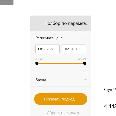
Подбор по параметрам
Розничная цена
От
До
2 258
10 189
Бренд
Стул "
4 44