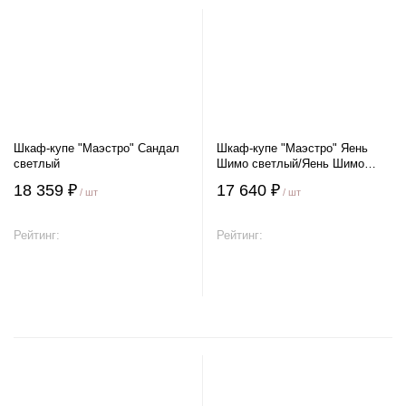
Шкаф-купе "Маэстро" Сандал
Шкаф-купе "Маэстро" Яень
светлый
Шимо светлый/Яень Шимо
темный
18 359 ₽
17 640 ₽
/ шт
/ шт
Рейтинг:
Рейтинг:
В корзину
В корзину