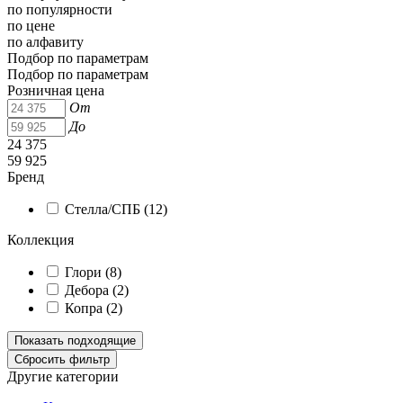
по популярности
по цене
по алфавиту
Подбор по параметрам
Подбор по параметрам
Розничная цена
От
До
24 375
59 925
Бренд
Стелла/СПБ (
12
)
Коллекция
Глори (
8
)
Дебора (
2
)
Копра (
2
)
Другие категории