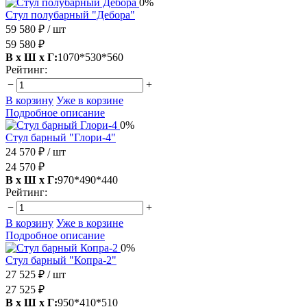
0%
Стул полубарный "Дебора"
59 580 ₽
/ шт
59 580 ₽
В х Ш х Г:
1070*530*560
Рейтинг:
−
+
В корзину
Уже в корзине
Подробное описание
0%
Стул барный "Глори-4"
24 570 ₽
/ шт
24 570 ₽
В х Ш х Г:
970*490*440
Рейтинг:
−
+
В корзину
Уже в корзине
Подробное описание
0%
Стул барный "Копра-2"
27 525 ₽
/ шт
27 525 ₽
В х Ш х Г:
950*410*510