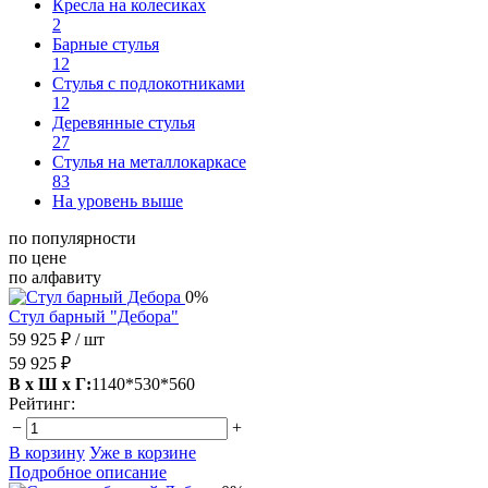
Кресла на колесиках
2
Барные стулья
12
Стулья с подлокотниками
12
Деревянные стулья
27
Стулья на металлокаркасе
83
На уровень выше
по популярности
по цене
по алфавиту
0%
Стул барный "Дебора"
59 925 ₽
/ шт
59 925 ₽
В х Ш х Г:
1140*530*560
Рейтинг:
−
+
В корзину
Уже в корзине
Подробное описание