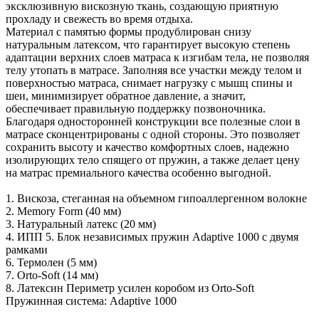
эксклюзивную вискозную ткань, создающую приятную
прохладу и свежесть во время отдыха.
Материал с памятью формы продублирован снизу
натуральным латексом, что гарантирует высокую степень
адаптации верхних слоев матраса к изгибам тела, не позволяя
телу утопать в матрасе. Заполняя все участки между телом и
поверхностью матраса, снимает нагрузку с мышц спины и
шеи, минимизирует обратное давление, а значит,
обеспечивает правильную поддержку позвоночника.
Благодаря односторонней конструкции все полезные слои в
матрасе сконцентрированы с одной стороны. Это позволяет
сохранить высоту и качество комфортных слоев, надежно
изолирующих тело спящего от пружин, а также делает цену
на матрас премиального качества особенно выгодной.
1. Вискоза, стеганная на объемном гипоаллергенном волокне
2. Memory Form (40 мм)
3. Натуральный латекс (20 мм)
4. ИПП 5. Блок независимых пружин Adaptive 1000 с двумя
рамками
6. Термолен (5 мм)
7. Orto-Soft (14 мм)
8. Латексин Периметр усилен коробом из Orto-Soft
Пружинная система: Adaptive 1000