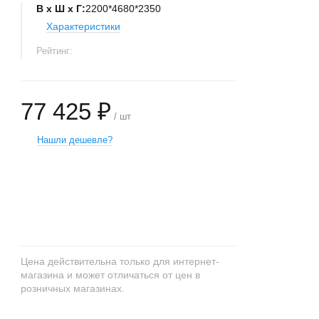
В х Ш х Г:
2200*4680*2350
Характеристики
Рейтинг:
77 425 ₽
/ шт
Нашли дешевле?
+
−
Цена действительна только для интернет-
магазина и может отличаться от цен в
розничных магазинах.