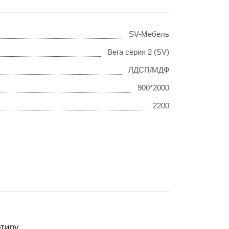
SV-Мебель
Вега серия 2 (SV)
ЛДСП/МДФ
900*2000
2200
тиру.