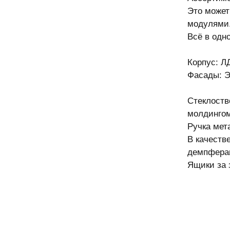
Это может
модулями
Всё в одн
Корпус: Л
Фасады: Э
Стеклоств
молдингом
Ручка мет
В качеств
демпфера
Ящики за 