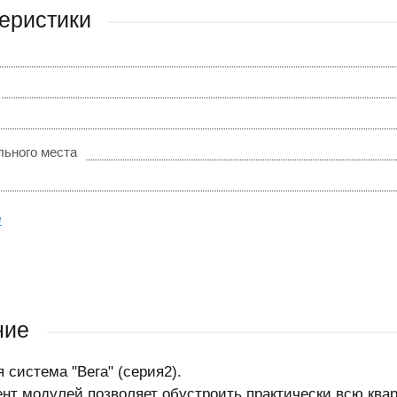
еристики
льного места
е
ние
 система "Вега" (серия2).
нт модулей позволяет обустроить практически всю квар