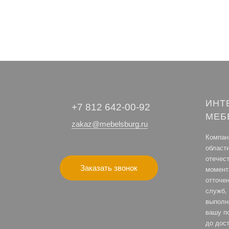
ИНТ
+7 812 642-00-92
МЕБ
zakaz@mebelsburg.ru
Компани
област
отечес
Заказать звонок
момент
отточе
служб, 
выполн
вашу по
до дост