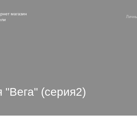
рнет магазин
Личны
ели
 "Вега" (серия2)