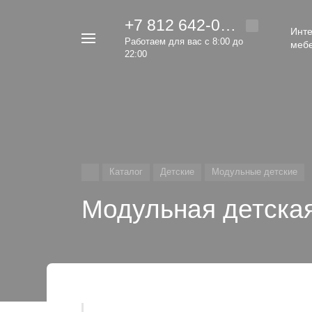
+7 812 642-00-92
Инте
Например,
Работаем для вас с 8:00 до
меб
кровать
22:00
Найти
везде
Каталог
Детские
Модульные детские
Модульная детская