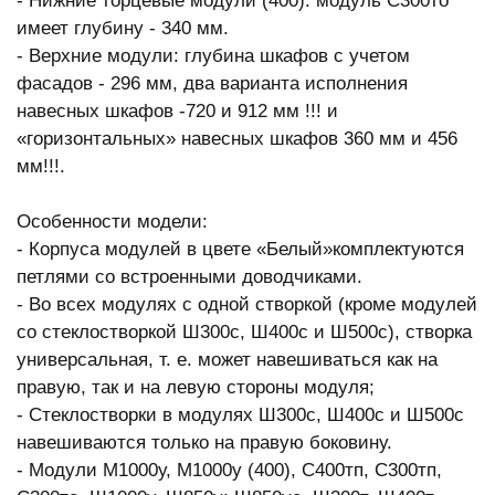
- Нижние торцевые модули (400): модуль С300то
имеет глубину - 340 мм.
- Верхние модули: глубина шкафов с учетом
фасадов - 296 мм, два варианта исполнения
навесных шкафов -720 и 912 мм !!! и
«горизонтальных» навесных шкафов 360 мм и 456
мм!!!.
Особенности модели:
- Корпуса модулей в цвете «Белый»комплектуются
петлями со встроенными доводчиками.
- Во всех модулях с одной створкой (кроме модулей
со стеклостворкой Ш300с, Ш400с и Ш500с), створка
универсальная, т. е. может навешиваться как на
правую, так и на левую стороны модуля;
- Стеклостворки в модулях Ш300с, Ш400с и Ш500с
навешиваются только на правую боковину.
- Модули М1000у, М1000у (400), С400тп, С300тп,