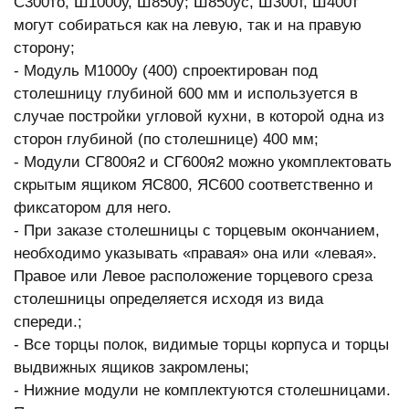
С300то, Ш1000у, Ш850у; Ш850ус, Ш300т, Ш400т
могут собираться как на левую, так и на правую
сторону;
- Модуль М1000у (400) спроектирован под
столешницу глубиной 600 мм и используется в
случае постройки угловой кухни, в которой одна из
сторон глубиной (по столешнице) 400 мм;
- Модули СГ800я2 и СГ600я2 можно укомплектовать
скрытым ящиком ЯС800, ЯС600 соответственно и
фиксатором для него.
- При заказе столешницы с торцевым окончанием,
необходимо указывать «правая» она или «левая».
Правое или Левое расположение торцевого среза
столешницы определяется исходя из вида
спереди.;
- Все торцы полок, видимые торцы корпуса и торцы
выдвижных ящиков закромлены;
- Нижние модули не комплектуются столешницами.